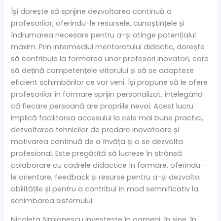
Își dorește să sprijine dezvoltarea continuă a
profesorilor, oferindu-le resursele, cunoștințele și
îndrumarea necesare pentru a-și atinge potențialul
maxim. Prin intermediul mentoratului didactic, dorește
să contribuie la formarea unor profesori inovatori, care
să dețină competențele viitorului și să se adapteze
eficient schimbărilor ce vor veni. Își propune să le ofere
profesorilor în formare sprijin personalizat, înțelegând
că fiecare persoană are propriile nevoi. Acest lucru
implică facilitarea accesului la cele mai bune practici,
dezvoltarea tehnicilor de predare inovatoare și
motivarea continuă de a învăța și a se dezvolta
profesional. Este pregătită să lucreze în strânsă
colaborare cu cadrele didactice în formare, oferindu-
le orientare, feedback și resurse pentru a-și dezvolta
abilitățile și pentru a contribui în mod semnificativ la
schimbarea sistemului.
Nicoleta Simionescu investește în oameni: în sine, în