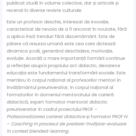
publicat studii în volume colective, dar și articole și
recenzii în diverse reviste culturale.
Este un profesor deschis, interesat de inovație,
caracterizat de nevoia de a fi ancorat în noutate, fără
a aplica însă trenduri fără discernământ. Este de
părere că resursa umană este cea care dictează
dinamica școlii, generând deschidere, motivație,
evoluție. Acordă o mare importanță formării continue
și reflecției asupra propriului act didactic, deoarece
educația este fundamentul transformării sociale. Este
membru în corpul național al profesorilor mentori în
învățământul preuniversitar, în corpul național al
formatorilor în domeniul mentoratului de carieră
didactică, expert formator mentorat didactic
preuniversitar în cadrul proiectului PROF –
Profesionalizarea carierei didactice
și formator PROF IV
–
Coaching în procesul de predare-învățare-evaluare
în context blended-learning
.