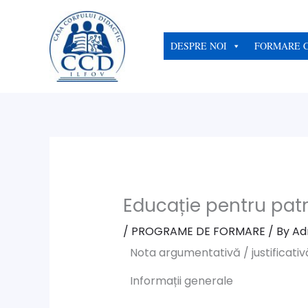
Skip
to
content
DESPRE NOI
FORMARE 
Educație pentru pat
/
PROGRAME DE FORMARE
/ By
Ad
Nota argumentativă / justificativ
Informații generale