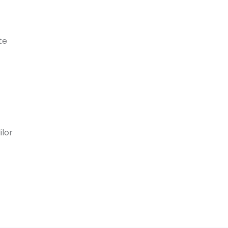
te
ilor