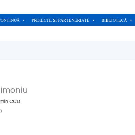
CONTINUĂ
PROIECTE SI PARTENERIATE
BIBLIOTECĂ
rimoniu
min CCD
ă