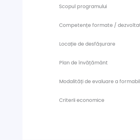
Scopul programului
Competențe formate / dezvolta
Locație de desfășurare
Plan de învățământ
Modalități de evaluare a formabil
Criterii economice