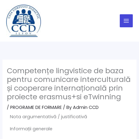
Skip
to
content
Competențe lingvistice de baza
pentru comunicare interculturală
și cooperare internațională prin
proiecte erasmus+si eTwinning
/
PROGRAME DE FORMARE
/ By
Admin CCD
Nota argumentativă / justificativă
Informații generale