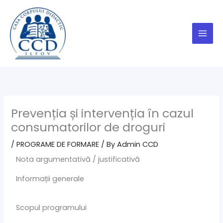
Skip
to
content
Prevenția și intervenția în cazul
consumatorilor de droguri
/
PROGRAME DE FORMARE
/ By
Admin CCD
Nota argumentativă / justificativă
Informații generale
Scopul programului