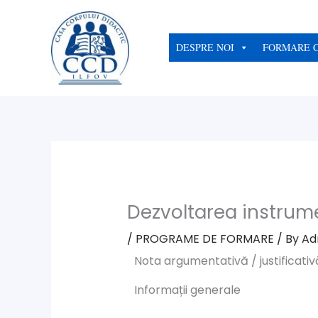
Skip
to
content
DESPRE NOI
FORMARE 
Dezvoltarea instrum
/
PROGRAME DE FORMARE
/ By
Ad
Nota argumentativă / justificativ
Informații generale