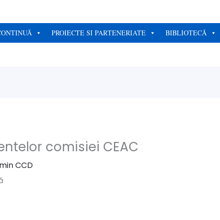
CONTINUĂ
PROIECTE SI PARTENERIATE
BIBLIOTECĂ
entelor comisiei CEAC
min CCD
ă