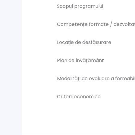
Scopul programului
Competențe formate / dezvolta
Locație de desfășurare
Plan de învățământ
Modalități de evaluare a formabil
Criterii economice