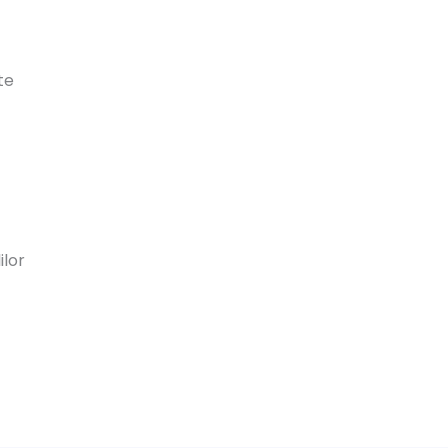
te
ilor