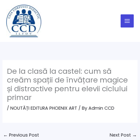
Skip
to
content
De la clasă la castel: cum să
creăm spații de învățare magice
și distractive pentru elevii ciclului
primar
/
NOUTĂȚI EDITURA PHOENIX ART
/ By
Admin CCD
←
Previous Post
Next Post
→