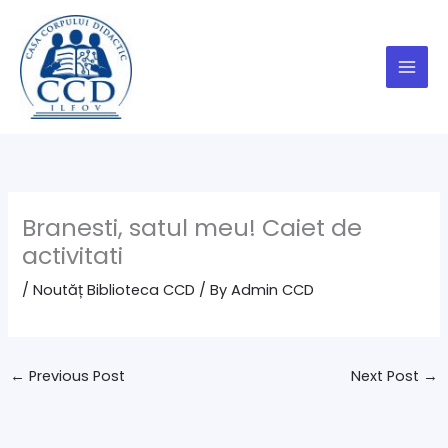
Skip
to
content
Branesti, satul meu! Caiet de
activitati
/
Noutăț Biblioteca CCD
/ By
Admin CCD
←
Previous Post
Next Post
→