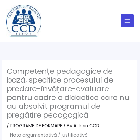
Skip
to
content
Competențe pedagogice de
bază, specifice procesului de
predare-învățare-evaluare
pentru cadrele didactice care nu
au absolvit programul de
pregătire pedagogică
/
PROGRAME DE FORMARE
/ By
Admin CCD
Nota argumentativă / justificativă