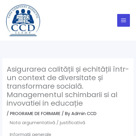
Skip
to
content
Asigurarea calității și echității într-
un context de diversitate și
transformare socială.
Managementul schimbarii si al
invovatiei in educație
/
PROGRAME DE FORMARE
/ By
Admin CCD
Nota argumentativă / justificativă
Informații generale