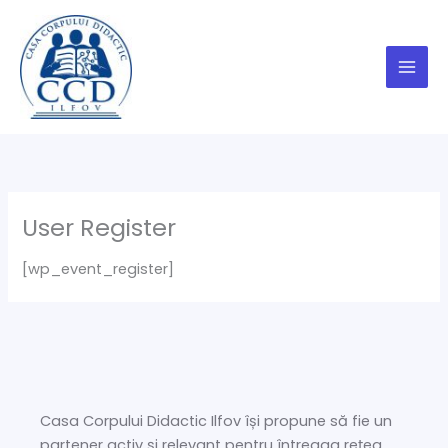
Skip
to
content
User Register
[wp_event_register]
Casa Corpului Didactic Ilfov își propune să fie un
partener activ și relevant pentru întreaga rețea