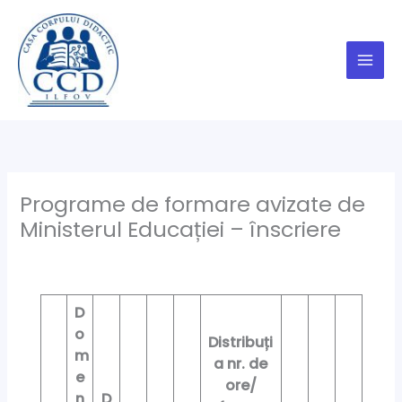
Skip
to
content
Programe de formare avizate de
Ministerul Educației – înscriere
D
o
Distribuți
m
a nr. de
e
ore/
n
D