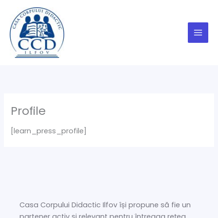
Skip
to
content
Profile
[learn_press_profile]
Casa Corpului Didactic Ilfov își propune să fie un
partener activ și relevant pentru întreaga rețea